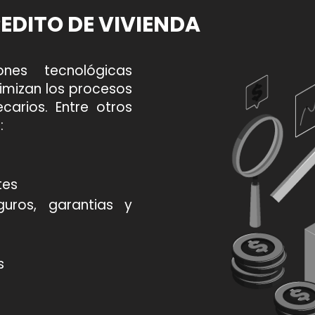
EDITO DE VIVIENDA
ones tecnológicas
timizan los procesos
arios.​​ Entre otros
:
tes
uros, garantias y
s