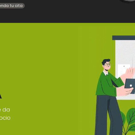
nda tu cita
A
e da
ocio